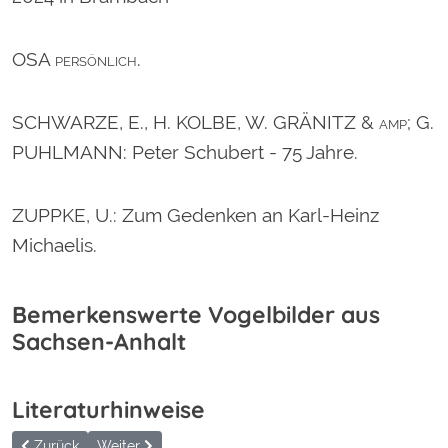
OSA persönlich.
SCHWARZE, E., H. KOLBE, W. GRÄNITZ & amp; G.
PUHLMANN
: Peter Schubert - 75 Jahre.
ZUPPKE, U.
: Zum Gedenken an Karl-Heinz
Michaelis.
Bemerkenswerte Vogelbilder aus
Sachsen-Anhalt
Literaturhinweise
Vorheriger Beitrag: Apus - Lieferbare Ausgaben
Nächster Beitrag: Apus - Beiträge zur Avifauna Sachs
Zurück
Weiter