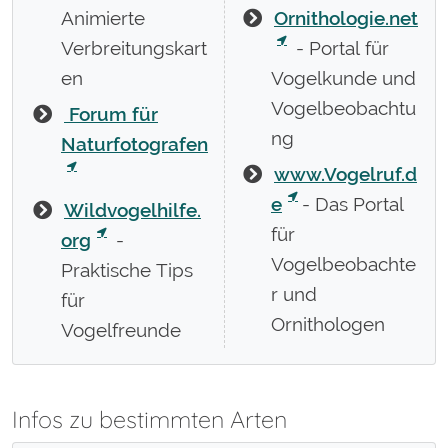
Animierte
Ornithologie.net
Verbreitungskart
- Portal für
en
Vogelkunde und
Vogelbeobachtu
Forum für
ng
Naturfotografen
www.Vogelruf.d
e
- Das Portal
Wildvogelhilfe.
für
org
-
Vogelbeobachte
Praktische Tips
r und
für
Ornithologen
Vogelfreunde
Infos zu bestimmten Arten