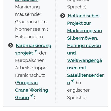
Markierung
Sprache)
mausernder
Holländisches
Graugänse am
Projekt zur
Nonnensee mit
Markierung von
Halsbändern
Silbermöwen,
Farbmarkierung
Heringsmöwen
sprojekt
der
und
Europäischen
Weißwangengä
Arbeitsgruppe
nsen mit
Kranichschutz
Satellitensender
(
European
n
(in
Crane Working
englischer
Group
)
Sprache)