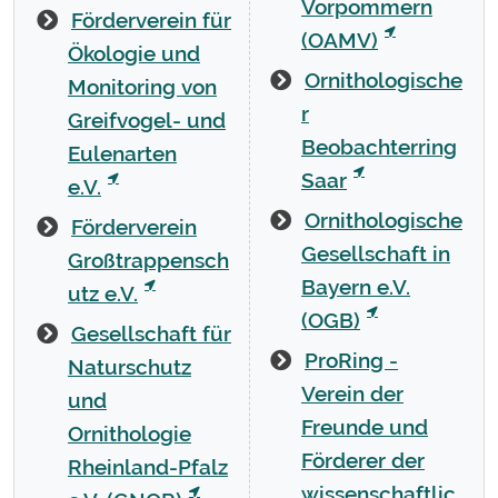
Vorpommern
Förderverein für
(OAMV)
Ökologie und
Ornithologische
Monitoring von
r
Greifvogel- und
Beobachterring
Eulenarten
Saar
e.V.
Ornithologische
Förderverein
Gesellschaft in
Großtrappensch
Bayern e.V.
utz e.V.
(OGB)
Gesellschaft für
ProRing -
Naturschutz
Verein der
und
Freunde und
Ornithologie
Förderer der
Rheinland-Pfalz
wissenschaftlic