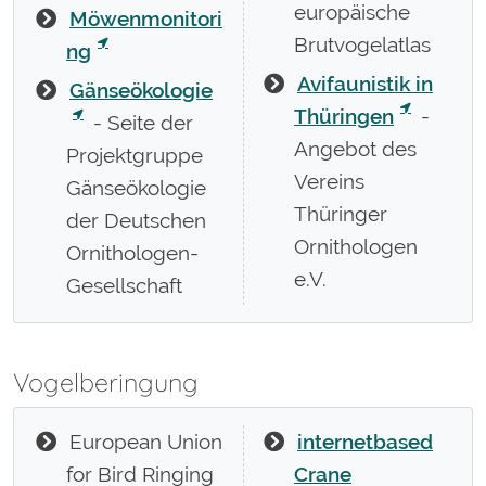
europäische
Möwenmonitori
Brutvogelatlas
ng
Avifaunistik in
Gänseökologie
Thüringen
-
- Seite der
Angebot des
Projektgruppe
Vereins
Gänseökologie
Thüringer
der Deutschen
Ornithologen
Ornithologen-
e.V.
Gesellschaft
Vogelberingung
European Union
internetbased
for Bird Ringing
Crane