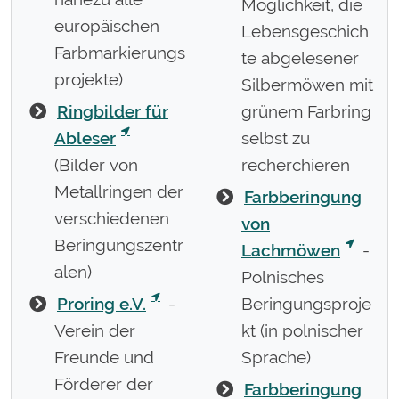
Möglichkeit, die
europäischen
Lebensgeschich
Farbmarkierungs
te abgelesener
projekte)
Silbermöwen mit
Ringbilder für
grünem Farbring
Ableser
selbst zu
(Bilder von
recherchieren
Metallringen der
Farbberingung
verschiedenen
von
Beringungszentr
Lachmöwen
-
alen)
Polnisches
Proring e.V.
-
Beringungsproje
Verein der
kt (in polnischer
Freunde und
Sprache)
Förderer der
Farbberingung