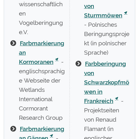
wissenschaftlich
von
en
Sturmmöwen
Vogelberingung
- Polnisches
e.V.
Beringungsproje
Farbmarkierung
kt (in polnischer
an
Sprache)
Kormoranen
-
Farbberingung
englischsprachig
von
e Webseite der
Schwarzkopfmö
Wetlands
wen in
International
Frankreich
-
Cormorant
Projektseiten
Research Group
von Renaud
Farbmarkierung
Flamant (in
an Gänsen
-
englischer