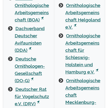
Ornithologische
Ornithologische
Arbeitsgemeins
Arbeitsgemeins
chaft (BOA)
chaft Helgoland
e.V.
Dachverband
Deutscher
Ornithologische
Avifaunisten
Arbeitsgemeins
(DDA)
chaft für
Schleswig-
Deutsche
Holstein und
Ornithologen-
Hamburg e.V.
Gesellschaft
(DO-G)
Ornithologische
Arbeitsgemeins
Deutscher Rat
chaft
für Vogelschutz
Mecklenburg-
e.V. (DRV)