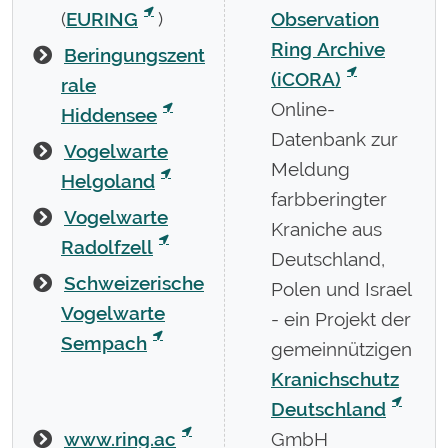
(
EURING
)
Observation
Ring Archive
Beringungszent
(iCORA)
rale
Online-
Hiddensee
Datenbank zur
Vogelwarte
Meldung
Helgoland
farbberingter
Vogelwarte
Kraniche aus
Radolfzell
Deutschland,
Schweizerische
Polen und Israel
Vogelwarte
- ein Projekt der
Sempach
gemeinnützigen
Kranichschutz
Deutschland
www.ring.ac
GmbH