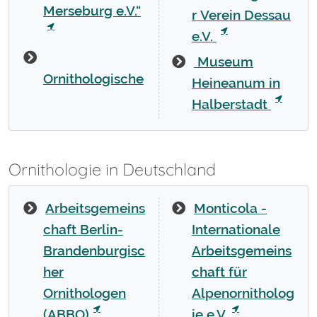
Merseburg e.V.“
r Verein Dessau
e.V.
Museum
Ornithologische
Heineanum in
Halberstadt
Ornithologie in Deutschland
Arbeitsgemeins
Monticola -
chaft Berlin-
Internationale
Brandenburgisc
Arbeitsgemeins
her
chaft für
Ornithologen
Alpenornitholog
(ABBO)
ie e.V.