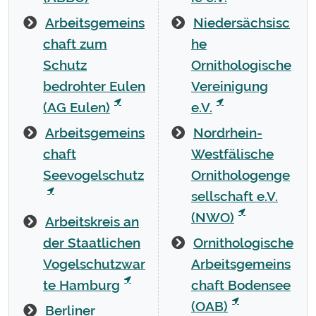
Arbeitsgemeins
Niedersächsisc
chaft zum
he
Schutz
Ornithologische
bedrohter Eulen
Vereinigung
(AG Eulen)
e.V.
Arbeitsgemeins
Nordrhein-
chaft
Westfälische
Seevogelschutz
Ornithologenge
sellschaft e.V.
(NWO)
Arbeitskreis an
der Staatlichen
Ornithologische
Vogelschutzwar
Arbeitsgemeins
te Hamburg
chaft Bodensee
(OAB)
Berliner