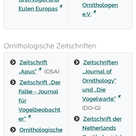
Ornithologen
Eulen Europas
e.V.
Ornithologische Zeitschriften
Zeitschrift
Zeitschriften
„Apus“
(OSA)
„Journal of
Ornithology“
Zeitschrift „Der
und „Die
Falke - Journal
Vogelwarte“
für
(DO-G)
Vogelbeobacht
er“
Zeitschrift der
Netherlands
Ornithologische