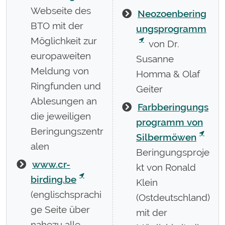
Webseite des
Neozoenbering
BTO mit der
ungsprogramm
Möglichkeit zur
von Dr.
europaweiten
Susanne
Meldung von
Homma & Olaf
Ringfunden und
Geiter
Ablesungen an
Farbberingungs
die jeweiligen
programm von
Beringungszentr
Silbermöwen
alen
Beringungsproje
www.cr-
kt von Ronald
birding.be
Klein
(englischsprachi
(Ostdeutschland)
ge Seite über
mit der
nahezu alle