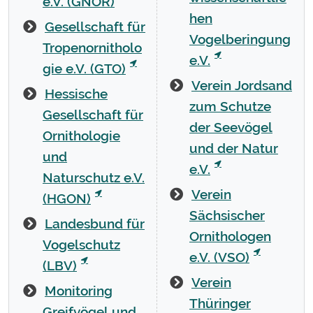
e.V. (GNOR)
hen
Gesellschaft für
Vogelberingung
Tropenornitholo
e.V.
gie e.V. (GTO)
Verein Jordsand
Hessische
zum Schutze
Gesellschaft für
der Seevögel
Ornithologie
und der Natur
und
e.V.
Naturschutz e.V.
Verein
(HGON)
Sächsischer
Landesbund für
Ornithologen
Vogelschutz
e.V. (VSO)
(LBV)
Verein
Monitoring
Thüringer
Greifvögel und