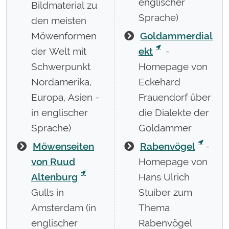
englischer
Bildmaterial zu
Sprache)
den meisten
Möwenformen
Goldammerdial
der Welt mit
ekt
-
Schwerpunkt
Homepage von
Nordamerika,
Eckehard
Europa, Asien -
Frauendorf über
in englischer
die Dialekte der
Sprache)
Goldammer
Möwenseiten
Rabenvögel
-
von Ruud
Homepage von
Altenburg
Hans Ulrich
Gulls in
Stuiber zum
Amsterdam (in
Thema
englischer
Rabenvögel