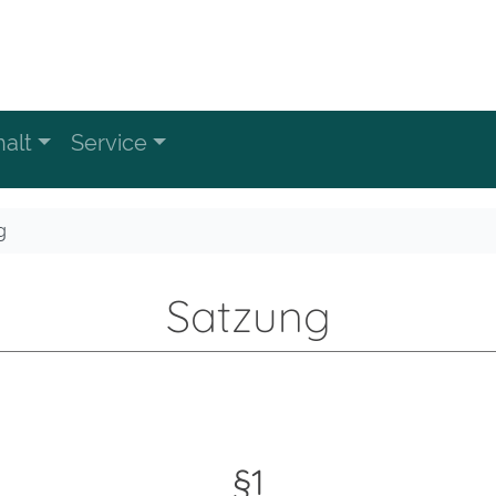
alt
Service
g
Satzung
§1