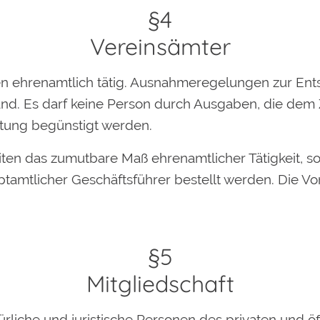
§4
Vereinsämter
den ehrenamtlich tätig. Ausnahmeregelungen zur En
nd. Es darf keine Person durch Ausgaben, die dem 
tung begünstigt werden.
iten das zumutbare Maß ehrenamtlicher Tätigkeit, s
tamtlicher Geschäftsführer bestellt werden. Die Vors
§5
Mitgliedschaft
ürliche und juristische Personen des privaten und öf