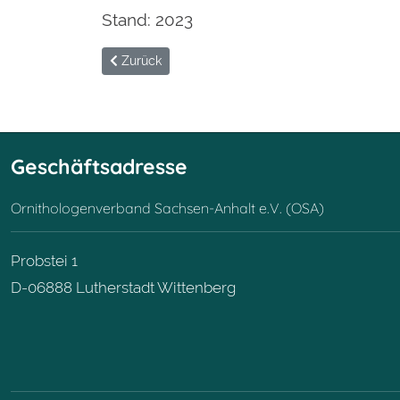
Stand: 2023
Vorheriger Beitrag: Apus - Bände
Zurück
Geschäftsadresse
Ornithologenverband Sachsen-Anhalt e.V. (OSA)
Probstei 1
D-06888 Lutherstadt Wittenberg