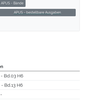
APUS - Bände
APUS - bestellbare Ausgaben
en
 - Bd.03 H6
 - Bd.13 H6
 -