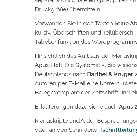
separat als Bilddateien (jpg-/pdf-For
Druckgröße) übermitteln.
Verwenden Sie in den Texten
keine A
kursiv, Überschriften und Teilübersch
Tabellenfunktion des Wordprogramms
Hinsichtlich des Aufbaus der Manuskript
Apus-Heft. Die Systematik, die wisse
Deutschlands nach
Barthel & Krüger 
Autoren per E-Mail eine Korrekturdate
Belegexemplare der Zeitschrift und ein
Erläuterungen dazu siehe auch
Apus 2
Manuskripte und/oder Besprechungse
oder an den Schriftleiter [
schriftleitu