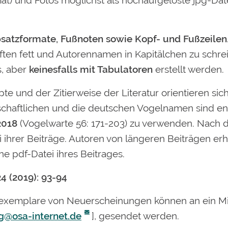
mat) und Fotos möglichst als hochaufgelöste jpg-Dat
bsatzformate, Fußnoten sowie Kopf- und Fußzeilen
riften fett und Autorennamen in Kapitälchen zu schr
, aber
keinesfalls mit Tabulatoren
erstellt werden.
e und der Zitierweise der Literatur orientieren sich
nschaftlichen und die deutschen Vogelnamen sind en
2018
(Vogelwarte 56: 171-203) zu verwenden. Nach d
i ihrer Beiträge. Autoren von längeren Beiträgen e
e pdf-Datei ihres Beitrages.
4 (2019): 93-94
xemplare von Neuerscheinungen können an ein Mi
ng@osa-internet.de
], gesendet werden.