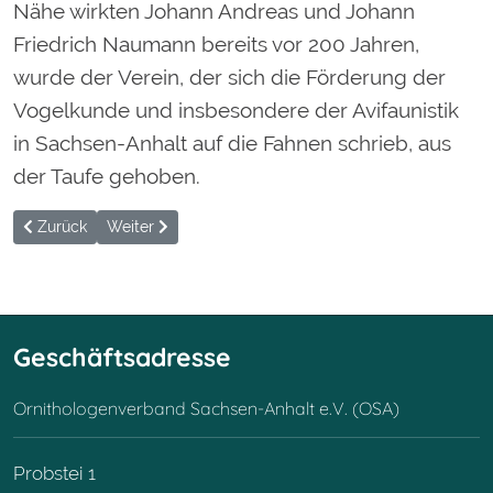
Nähe wirkten Johann Andreas und Johann
Friedrich Naumann bereits vor 200 Jahren,
wurde der Verein, der sich die Förderung der
Vogelkunde und insbesondere der Avifaunistik
in Sachsen-Anhalt auf die Fahnen schrieb, aus
der Taufe gehoben.
Vorheriger Beitrag: Wappenvogel
Nächster Beitrag: Willkommen
Zurück
Weiter
Geschäftsadresse
Ornithologenverband Sachsen-Anhalt e.V. (OSA)
Probstei 1