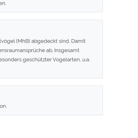
en.
utvögel (MhB) abgedeckt sind. Damit
bensraumansprüche ab. Insgesamt
sonders geschützter Vogelarten, u.a.
on.