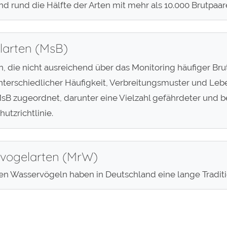
nd rund die Hälfte der Arten mit mehr als 10.000 Brutpaar
larten (MsB)
n, die nicht ausreichend über das Monitoring häufiger Br
terschiedlicher Häufigkeit, Verbreitungsmuster und Le
 zugeordnet, darunter eine Vielzahl gefährdeter und be
utzrichtlinie.
rvogelarten (MrW)
n Wasservögeln haben in Deutschland eine lange Traditi
halt