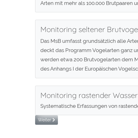
Arten mit mehr als 100.000 Brutpaaren u
Monitoring seltener Brutvoge
Das MsB umfasst grundsätzlich alle Arte
deckt das Programm Vogelarten ganz un
werden etwa 200 Brutvogelarten dem MsB
des Anhangs I der Europäischen Vogelsch
Monitoring rastender Wasse
Systematische Erfassungen von rastende
Nächster Beitrag: Vogelmonitoring in Sachsen-An
Weiter